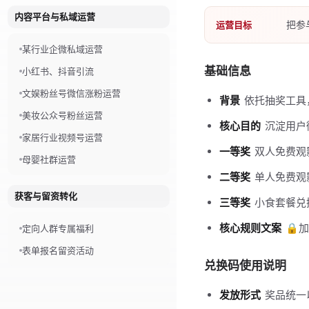
内容平台与私域运营
把参
运营目标
某行业企微私域运营
基础信息
小红书、抖音引流
文娱粉丝号微信涨粉运营
背景
依托抽奖工具
美妆公众号粉丝运营
核心目的
沉淀用户
家居行业视频号运营
一等奖
双人免费观
母婴社群运营
二等奖
单人免费观
获客与留资转化
三等奖
小食套餐兑
核心规则文案
🔒
定向人群专属福利
表单报名留资活动
兑换码使用说明
发放形式
奖品统一