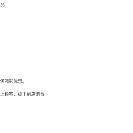
奖品
利
领观影优惠。
上锁客、线下到店消费。