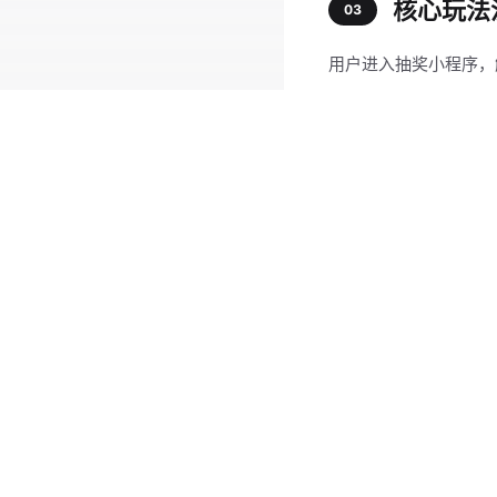
核心玩法
03
用户进入抽奖小程序，
完成加好友任务后，自
帮助中心
友情链接
用户中奖后领取对应兑
快速上手
报名工具
微信私域抽奖
立吉答题
怎么做？
04
线上营销抽奖
小小签到
购物中心联合抽奖
知你客服
设置抽奖前置门槛，仅
到店服务抽奖
微友助手
奖品优先采用双人免费
零售门店抽奖
我们爱抽奖
活动现场抽奖
统一配置兑换码的使用
通过私域好友持续推送
版权所有 © 武汉从心信息科技有限公司