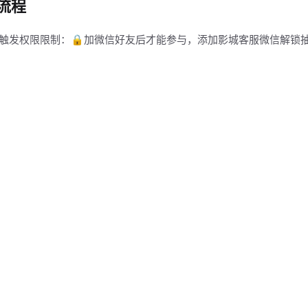
流程
触发权限限制：🔒加微信好友后才能参与，添加影城客服微信解锁
动获得抽奖机会，随机抽取双人免费观影券、单人免费观影券、小食
换码，前往影城现场核销使用，完成观影或小食兑换，形成到店消费
（落地执行逻辑）
添加影城客服微信的用户可参与抽奖，强制沉淀私域用户。
观影券、单人免费观影券、小食套餐兑换券这类影城用户容易理解、
规则、有效期和核销口径，让前台、检票口或卖品区都能按同一标准
新片预告、观影福利，长期为影城引流锁客。